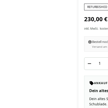
REFURBISHED 
230,00 €
inkl. MwSt.
koste
Bestell no
Versand am 
ANKAUF
Dein altes
Dein altes 
Schublade. 