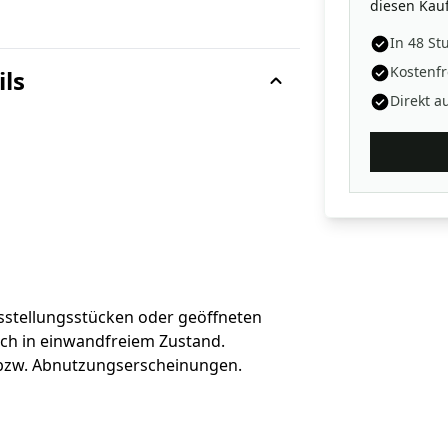
diesen Kauf
In 48 St
Kostenfr
ils
Direkt a
sstellungsstücken oder geöffneten
sch in einwandfreiem Zustand.
 bzw. Abnutzungserscheinungen.