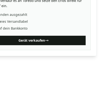
Verkauf es an Toredo und setze den Erlös direkt für
 ein.
unden ausgezahlt
eies Versandlabel
uf dein Bankkonto
Gerät verkaufen