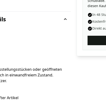
Schublade. 
diesen Kauf
In 48 St
ils
Kostenfr
Direkt a
sstellungsstücken oder geöffneten
sch in einwandfreiem Zustand.
zer.
ter Artikel