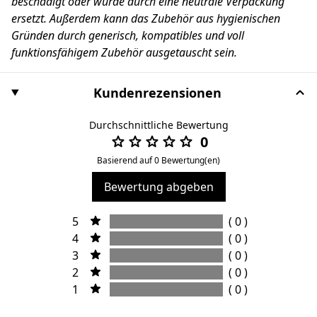
beschädigt oder wurde durch eine neutrale Verpackung
ersetzt. Außerdem kann das Zubehör aus hygienischen
Gründen durch generisch, kompatibles und voll
funktionsfähigem Zubehör ausgetauscht sein.
Kundenrezensionen
Durchschnittliche Bewertung
0
Basierend auf 0 Bewertung(en)
Bewertung abgeben
5
( 0 )
4
( 0 )
3
( 0 )
2
( 0 )
1
( 0 )