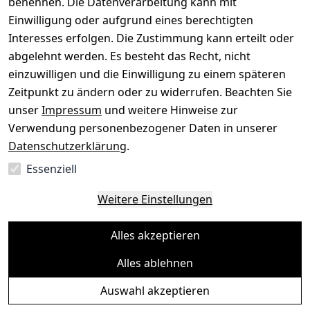
benennen. Die Datenverarbeitung kann mit
Gerät verkaufen
Einwilligung oder aufgrund eines berechtigten
Interesses erfolgen. Die Zustimmung kann erteilt oder
abgelehnt werden. Es besteht das Recht, nicht
einzuwilligen und die Einwilligung zu einem späteren
Sichere Zahlungsarten
Zeitpunkt zu ändern oder zu widerrufen. Beachten Sie
unser
Impressum
und weitere Hinweise zur
SEPA
Bank
Verwendung personenbezogener Daten in unserer
Datenschutzerklärung
.
Sicherheit
Essenziell
SSL-verschlüsselt
Zertifizierter Shop
Deine Daten. Sicher. Vertraulich.
Weitere Einstellungen
Alles akzeptieren
Alles ablehnen
© Toredo Shop 2026
Auswahl akzeptieren
Ein Baum pro Bestellung