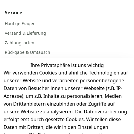
Service
Häufige Fragen
Versand & Lieferung
Zahlungsarten
Rückgabe & Umtausch
Garantiebedingungen
Ihre Privatsphäre ist uns wichtig
Batterieentsorgung
Wir verwenden Cookies und ähnliche Technologien auf
unserer Website und verarbeiten personenbezogene
Daten von Besucher:innen unserer Webseite (z.B. IP-
Gerät verkaufen
Adresse), um z.B. Inhalte zu personalisieren, Medien
von Drittanbietern einzubinden oder Zugriffe auf
Dein altes Gerät ist bares Geld wert. Festpreis in
unsere Website zu analysieren. Die Datenverarbeitung
wenigen Minuten, kostenfrei einsenden, Auszahlung
erfolgt erst durch gesetzte Cookies. Wir teilen diese
aufs Konto.
Daten mit Dritten, die wir in den Einstellungen