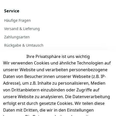
Service
Häufige Fragen
Versand & Lieferung
Zahlungsarten
Rückgabe & Umtausch
Garantiebedingungen
Ihre Privatsphäre ist uns wichtig
Batterieentsorgung
Wir verwenden Cookies und ähnliche Technologien auf
unserer Website und verarbeiten personenbezogene
Daten von Besucher:innen unserer Webseite (z.B. IP-
Gerät verkaufen
Adresse), um z.B. Inhalte zu personalisieren, Medien
von Drittanbietern einzubinden oder Zugriffe auf
Dein altes Gerät ist bares Geld wert. Festpreis in
unsere Website zu analysieren. Die Datenverarbeitung
wenigen Minuten, kostenfrei einsenden, Auszahlung
erfolgt erst durch gesetzte Cookies. Wir teilen diese
aufs Konto.
Daten mit Dritten, die wir in den Einstellungen