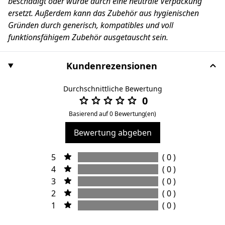
beschädigt oder wurde durch eine neutrale Verpackung
ersetzt. Außerdem kann das Zubehör aus hygienischen
Gründen durch generisch, kompatibles und voll
funktionsfähigem Zubehör ausgetauscht sein.
Kundenrezensionen
Durchschnittliche Bewertung
0
Basierend auf 0 Bewertung(en)
Bewertung abgeben
5
( 0 )
4
( 0 )
3
( 0 )
2
( 0 )
1
( 0 )