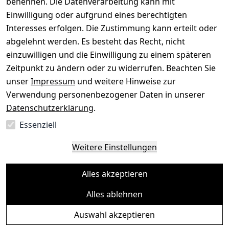
benennen. Die Datenverarbeitung kann mit
Gerät verkaufen
Einwilligung oder aufgrund eines berechtigten
Interesses erfolgen. Die Zustimmung kann erteilt oder
abgelehnt werden. Es besteht das Recht, nicht
einzuwilligen und die Einwilligung zu einem späteren
Sichere Zahlungsarten
Zeitpunkt zu ändern oder zu widerrufen. Beachten Sie
unser
Impressum
und weitere Hinweise zur
SEPA
Bank
Verwendung personenbezogener Daten in unserer
Datenschutzerklärung
.
Sicherheit
Essenziell
SSL-verschlüsselt
Zertifizierter Shop
Deine Daten. Sicher. Vertraulich.
Weitere Einstellungen
Alles akzeptieren
Alles ablehnen
© Toredo Shop 2026
Auswahl akzeptieren
Ein Baum pro Bestellung