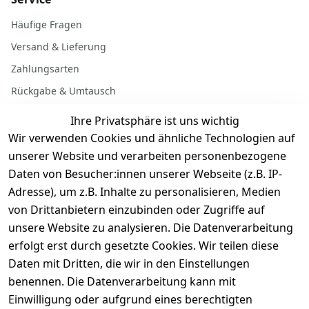
Häufige Fragen
Versand & Lieferung
Zahlungsarten
Rückgabe & Umtausch
Garantiebedingungen
Ihre Privatsphäre ist uns wichtig
Batterieentsorgung
Wir verwenden Cookies und ähnliche Technologien auf
unserer Website und verarbeiten personenbezogene
Daten von Besucher:innen unserer Webseite (z.B. IP-
Gerät verkaufen
Adresse), um z.B. Inhalte zu personalisieren, Medien
von Drittanbietern einzubinden oder Zugriffe auf
Dein altes Gerät ist bares Geld wert. Festpreis in
unsere Website zu analysieren. Die Datenverarbeitung
wenigen Minuten, kostenfrei einsenden, Auszahlung
erfolgt erst durch gesetzte Cookies. Wir teilen diese
aufs Konto.
Daten mit Dritten, die wir in den Einstellungen
benennen. Die Datenverarbeitung kann mit
Gerät verkaufen
Einwilligung oder aufgrund eines berechtigten