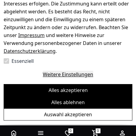
Interesses erfolgen. Die Zustimmung kann erteilt oder
abgelehnt werden. Es besteht das Recht, nicht
einzuwilligen und die Einwilligung zu einem späteren
Sichere Zahlungsarten
Zeitpunkt zu ändern oder zu widerrufen. Beachten Sie
unser
Impressum
und weitere Hinweise zur
SEPA
Bank
Verwendung personenbezogener Daten in unserer
Datenschutzerklärung
.
Sicherheit
Essenziell
SSL-verschlüsselt
Zertifizierter Shop
Deine Daten. Sicher. Vertraulich.
Weitere Einstellungen
Alles akzeptieren
Alles ablehnen
© Toredo Shop 2026
Auswahl akzeptieren
Ein Baum pro Bestellung
0
0