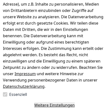
Gerät verkaufen
Adresse), um z.B. Inhalte zu personalisieren, Medien
von Drittanbietern einzubinden oder Zugriffe auf
Dein altes Gerät ist bares Geld wert. Festpreis in
unsere Website zu analysieren. Die Datenverarbeitung
wenigen Minuten, kostenfrei einsenden, Auszahlung
erfolgt erst durch gesetzte Cookies. Wir teilen diese
aufs Konto.
Daten mit Dritten, die wir in den Einstellungen
benennen. Die Datenverarbeitung kann mit
Gerät verkaufen
Einwilligung oder aufgrund eines berechtigten
Interesses erfolgen. Die Zustimmung kann erteilt oder
abgelehnt werden. Es besteht das Recht, nicht
einzuwilligen und die Einwilligung zu einem späteren
Sichere Zahlungsarten
Zeitpunkt zu ändern oder zu widerrufen. Beachten Sie
unser
Impressum
und weitere Hinweise zur
SEPA
Bank
Verwendung personenbezogener Daten in unserer
Datenschutzerklärung
.
Sicherheit
Essenziell
SSL-verschlüsselt
Zertifizierter Shop
Deine Daten. Sicher. Vertraulich.
Weitere Einstellungen