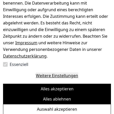
benennen. Die Datenverarbeitung kann mit
Gerät verkaufen
Einwilligung oder aufgrund eines berechtigten
Interesses erfolgen. Die Zustimmung kann erteilt oder
abgelehnt werden. Es besteht das Recht, nicht
einzuwilligen und die Einwilligung zu einem späteren
Sichere Zahlungsarten
Zeitpunkt zu ändern oder zu widerrufen. Beachten Sie
unser
Impressum
und weitere Hinweise zur
SEPA
Bank
Verwendung personenbezogener Daten in unserer
Datenschutzerklärung
.
Sicherheit
Essenziell
SSL-verschlüsselt
Zertifizierter Shop
Deine Daten. Sicher. Vertraulich.
Weitere Einstellungen
Alles akzeptieren
Alles ablehnen
© Toredo Shop 2026
Auswahl akzeptieren
Ein Baum pro Bestellung