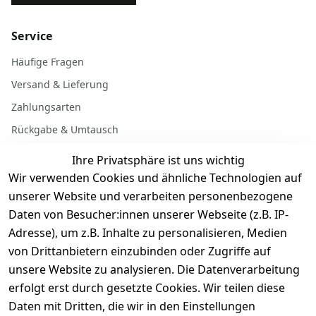
Service
Häufige Fragen
Versand & Lieferung
Zahlungsarten
Rückgabe & Umtausch
Garantiebedingungen
Ihre Privatsphäre ist uns wichtig
Batterieentsorgung
Wir verwenden Cookies und ähnliche Technologien auf
unserer Website und verarbeiten personenbezogene
Daten von Besucher:innen unserer Webseite (z.B. IP-
Gerät verkaufen
Adresse), um z.B. Inhalte zu personalisieren, Medien
von Drittanbietern einzubinden oder Zugriffe auf
Dein altes Gerät ist bares Geld wert. Festpreis in
unsere Website zu analysieren. Die Datenverarbeitung
wenigen Minuten, kostenfrei einsenden, Auszahlung
erfolgt erst durch gesetzte Cookies. Wir teilen diese
aufs Konto.
Daten mit Dritten, die wir in den Einstellungen