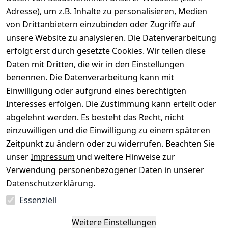
Gerät verkaufen
Adresse), um z.B. Inhalte zu personalisieren, Medien
von Drittanbietern einzubinden oder Zugriffe auf
Dein altes Gerät ist bares Geld wert. Festpreis in
unsere Website zu analysieren. Die Datenverarbeitung
wenigen Minuten, kostenfrei einsenden, Auszahlung
erfolgt erst durch gesetzte Cookies. Wir teilen diese
aufs Konto.
Daten mit Dritten, die wir in den Einstellungen
benennen. Die Datenverarbeitung kann mit
Gerät verkaufen
Einwilligung oder aufgrund eines berechtigten
Interesses erfolgen. Die Zustimmung kann erteilt oder
abgelehnt werden. Es besteht das Recht, nicht
einzuwilligen und die Einwilligung zu einem späteren
Sichere Zahlungsarten
Zeitpunkt zu ändern oder zu widerrufen. Beachten Sie
unser
Impressum
und weitere Hinweise zur
SEPA
Bank
Verwendung personenbezogener Daten in unserer
Datenschutzerklärung
.
Sicherheit
Essenziell
SSL-verschlüsselt
Zertifizierter Shop
Deine Daten. Sicher. Vertraulich.
Weitere Einstellungen