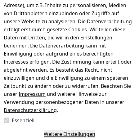
Gerät verkaufen
Adresse), um z.B. Inhalte zu personalisieren, Medien
von Drittanbietern einzubinden oder Zugriffe auf
Dein altes Gerät ist bares Geld wert. Festpreis in
unsere Website zu analysieren. Die Datenverarbeitung
wenigen Minuten, kostenfrei einsenden, Auszahlung
erfolgt erst durch gesetzte Cookies. Wir teilen diese
aufs Konto.
Daten mit Dritten, die wir in den Einstellungen
benennen. Die Datenverarbeitung kann mit
Gerät verkaufen
Einwilligung oder aufgrund eines berechtigten
Interesses erfolgen. Die Zustimmung kann erteilt oder
abgelehnt werden. Es besteht das Recht, nicht
einzuwilligen und die Einwilligung zu einem späteren
Sichere Zahlungsarten
Zeitpunkt zu ändern oder zu widerrufen. Beachten Sie
unser
Impressum
und weitere Hinweise zur
SEPA
Bank
Verwendung personenbezogener Daten in unserer
Datenschutzerklärung
.
Sicherheit
Essenziell
SSL-verschlüsselt
Zertifizierter Shop
Deine Daten. Sicher. Vertraulich.
Weitere Einstellungen