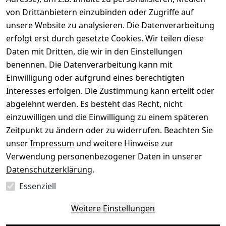
von Drittanbietern einzubinden oder Zugriffe auf
Dein altes Gerät ist bares Geld wert. Festpreis in
unsere Website zu analysieren. Die Datenverarbeitung
wenigen Minuten, kostenfrei einsenden, Auszahlung
erfolgt erst durch gesetzte Cookies. Wir teilen diese
aufs Konto.
Daten mit Dritten, die wir in den Einstellungen
benennen. Die Datenverarbeitung kann mit
Gerät verkaufen
Einwilligung oder aufgrund eines berechtigten
Interesses erfolgen. Die Zustimmung kann erteilt oder
abgelehnt werden. Es besteht das Recht, nicht
einzuwilligen und die Einwilligung zu einem späteren
Sichere Zahlungsarten
Zeitpunkt zu ändern oder zu widerrufen. Beachten Sie
unser
Impressum
und weitere Hinweise zur
SEPA
Bank
Verwendung personenbezogener Daten in unserer
Datenschutzerklärung
.
Sicherheit
Essenziell
SSL-verschlüsselt
Zertifizierter Shop
Deine Daten. Sicher. Vertraulich.
Weitere Einstellungen