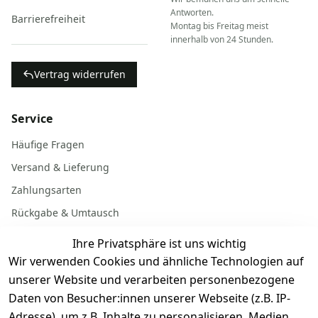
Antworten.
Barrierefreiheit
Montag bis Freitag meist
innerhalb von 24 Stunden.
Vertrag widerrufen
Service
Häufige Fragen
Versand & Lieferung
Zahlungsarten
Rückgabe & Umtausch
Garantiebedingungen
Ihre Privatsphäre ist uns wichtig
Batterieentsorgung
Wir verwenden Cookies und ähnliche Technologien auf
unserer Website und verarbeiten personenbezogene
Daten von Besucher:innen unserer Webseite (z.B. IP-
Gerät verkaufen
Adresse), um z.B. Inhalte zu personalisieren, Medien