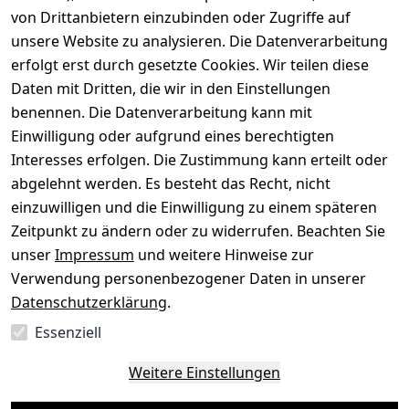
von Drittanbietern einzubinden oder Zugriffe auf
Dein altes Gerät ist bares Geld wert. Festpreis in
unsere Website zu analysieren. Die Datenverarbeitung
wenigen Minuten, kostenfrei einsenden, Auszahlung
erfolgt erst durch gesetzte Cookies. Wir teilen diese
aufs Konto.
Daten mit Dritten, die wir in den Einstellungen
benennen. Die Datenverarbeitung kann mit
Gerät verkaufen
Einwilligung oder aufgrund eines berechtigten
Interesses erfolgen. Die Zustimmung kann erteilt oder
abgelehnt werden. Es besteht das Recht, nicht
einzuwilligen und die Einwilligung zu einem späteren
Sichere Zahlungsarten
Zeitpunkt zu ändern oder zu widerrufen. Beachten Sie
unser
Impressum
und weitere Hinweise zur
SEPA
Bank
Verwendung personenbezogener Daten in unserer
Datenschutzerklärung
.
Sicherheit
Essenziell
SSL-verschlüsselt
Zertifizierter Shop
Deine Daten. Sicher. Vertraulich.
Weitere Einstellungen