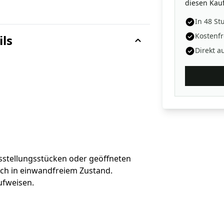
diesen Kauf
In 48 St
Kostenfr
ils
Direkt a
sstellungsstücken oder geöffneten
sch in einwandfreiem Zustand.
ufweisen.