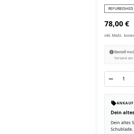
REFURBISHED 
78,00 €
inkl. MwSt.
koste
Bestell no
Versand am 
ANKAUF
Dein altes
Dein altes 
Schublade. 