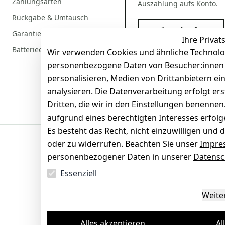
Zahlungsarten
Auszahlung aufs Konto.
Rückgabe & Umtausch
Gerät verkaufen
Garantiebedingungen
Ihre Privat
Batterieentsorgung
Wir verwenden Cookies und ähnliche Technolo
personenbezogene Daten von Besucher:innen un
personalisieren, Medien von Drittanbietern ei
analysieren. Die Datenverarbeitung erfolgt ers
Dritten, die wir in den Einstellungen benenne
aufgrund eines berechtigten Interesses erfol
Es besteht das Recht, nicht einzuwilligen und 
oder zu widerrufen. Beachten Sie unser
Impre
Sicherheit
personenbezogener Daten in unserer
Datensc
SSL-verschlüsselt
Zertifi
Essenziell
Weite
Alles akzeptieren
Al