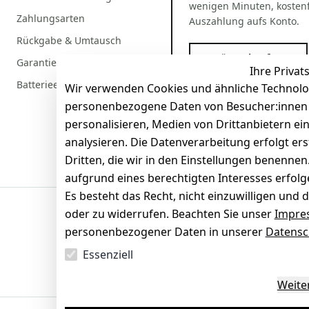
wenigen Minuten, kostenf
Zahlungsarten
Auszahlung aufs Konto.
Rückgabe & Umtausch
Gerät verkaufen
Garantiebedingungen
Ihre Privat
Batterieentsorgung
Wir verwenden Cookies und ähnliche Technolo
personenbezogene Daten von Besucher:innen un
personalisieren, Medien von Drittanbietern ei
analysieren. Die Datenverarbeitung erfolgt ers
Dritten, die wir in den Einstellungen benenne
aufgrund eines berechtigten Interesses erfol
Es besteht das Recht, nicht einzuwilligen und 
oder zu widerrufen. Beachten Sie unser
Impre
Sicherheit
personenbezogener Daten in unserer
Datensc
SSL-verschlüsselt
Zertifi
Essenziell
Weite