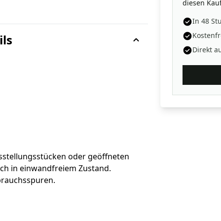
diesen Kauf
In 48 St
Kostenfr
ils
Direkt a
sstellungsstücken oder geöffneten
sch in einwandfreiem Zustand.
brauchsspuren.