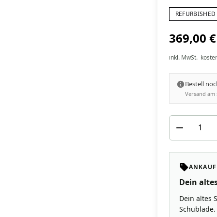
REFURBISHED 
369,00 €
inkl. MwSt.
koste
Bestell no
Versand am 
ANKAUF
Dein altes
Dein altes 
Schublade. 