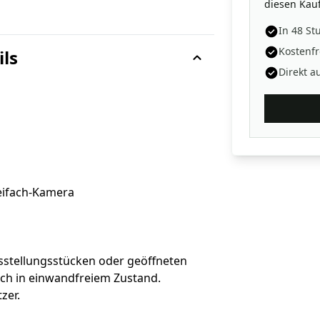
diesen Kauf
In 48 St
Kostenfr
ils
Direkt a
eifach-Kamera
sstellungsstücken oder geöffneten
sch in einwandfreiem Zustand.
zer.