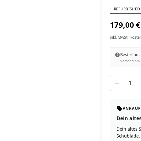
REFURBISHED 
179,00 €
inkl. MwSt.
koste
Bestell no
Versand am 
ANKAUF
Dein altes
Dein altes 
Schublade. 