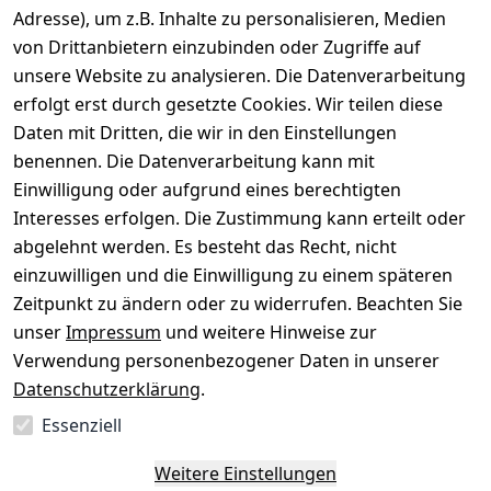
Gerät verkaufen
Adresse), um z.B. Inhalte zu personalisieren, Medien
von Drittanbietern einzubinden oder Zugriffe auf
Dein altes Gerät ist bares Geld wert. Festpreis in
unsere Website zu analysieren. Die Datenverarbeitung
wenigen Minuten, kostenfrei einsenden, Auszahlung
erfolgt erst durch gesetzte Cookies. Wir teilen diese
aufs Konto.
Daten mit Dritten, die wir in den Einstellungen
benennen. Die Datenverarbeitung kann mit
Gerät verkaufen
Einwilligung oder aufgrund eines berechtigten
Interesses erfolgen. Die Zustimmung kann erteilt oder
abgelehnt werden. Es besteht das Recht, nicht
einzuwilligen und die Einwilligung zu einem späteren
Sichere Zahlungsarten
Zeitpunkt zu ändern oder zu widerrufen. Beachten Sie
unser
Impressum
und weitere Hinweise zur
SEPA
Bank
Verwendung personenbezogener Daten in unserer
Datenschutzerklärung
.
Sicherheit
Essenziell
SSL-verschlüsselt
Zertifizierter Shop
Deine Daten. Sicher. Vertraulich.
Weitere Einstellungen