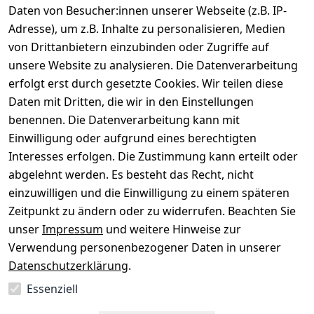
Daten von Besucher:innen unserer Webseite (z.B. IP-
Gerät verkaufen
Adresse), um z.B. Inhalte zu personalisieren, Medien
von Drittanbietern einzubinden oder Zugriffe auf
Dein altes Gerät ist bares Geld wert. Festpreis in
unsere Website zu analysieren. Die Datenverarbeitung
wenigen Minuten, kostenfrei einsenden, Auszahlung
erfolgt erst durch gesetzte Cookies. Wir teilen diese
aufs Konto.
Daten mit Dritten, die wir in den Einstellungen
benennen. Die Datenverarbeitung kann mit
Gerät verkaufen
Einwilligung oder aufgrund eines berechtigten
Interesses erfolgen. Die Zustimmung kann erteilt oder
abgelehnt werden. Es besteht das Recht, nicht
einzuwilligen und die Einwilligung zu einem späteren
Sichere Zahlungsarten
Zeitpunkt zu ändern oder zu widerrufen. Beachten Sie
unser
Impressum
und weitere Hinweise zur
SEPA
Bank
Verwendung personenbezogener Daten in unserer
Datenschutzerklärung
.
Sicherheit
Essenziell
SSL-verschlüsselt
Zertifizierter Shop