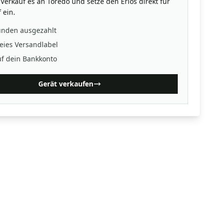
Verkauf es an Toredo und setze den Erlös direkt für
 ein.
unden ausgezahlt
eies Versandlabel
uf dein Bankkonto
Gerät verkaufen