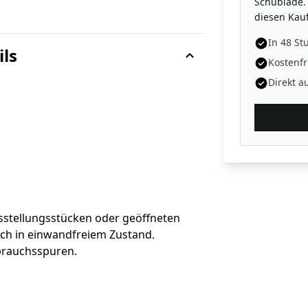
Schublade. 
diesen Kauf
In 48 St
ils
Kostenfr
Direkt a
sstellungsstücken oder geöffneten
sch in einwandfreiem Zustand.
brauchsspuren.