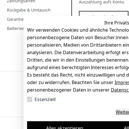
Zahlungsarten
Auszahlung aufs Konto.
Rückgabe & Umtausch
Gerät verkaufen
Garantiebedingungen
Ihre Privat
Batterieentsorgung
Wir verwenden Cookies und ähnliche Technolo
personenbezogene Daten von Besucher:innen un
personalisieren, Medien von Drittanbietern ei
analysieren. Die Datenverarbeitung erfolgt ers
Dritten, die wir in den Einstellungen benenne
aufgrund eines berechtigten Interesses erfol
Es besteht das Recht, nicht einzuwilligen und 
oder zu widerrufen. Beachten Sie unser
Impre
Sicherheit
personenbezogener Daten in unserer
Datensc
SSL-verschlüsselt
Zertifi
Essenziell
Weite
Alles akzeptieren
Al