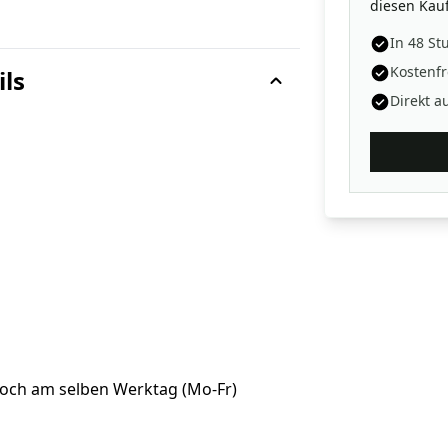
diesen Kauf
In 48 St
Kostenfr
ils
Direkt a
noch am selben Werktag (Mo-Fr)