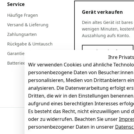
Service
Gerät verkaufen
Häufige Fragen
Dein altes Gerät ist bares
Versand & Lieferung
wenigen Minuten, kostenf
Zahlungsarten
Auszahlung aufs Konto.
Rückgabe & Umtausch
Gerät verkaufen
Garantiebedingungen
Ihre Privat
Batterieentsorgung
Wir verwenden Cookies und ähnliche Technolo
personenbezogene Daten von Besucher:innen un
personalisieren, Medien von Drittanbietern ei
analysieren. Die Datenverarbeitung erfolgt ers
Dritten, die wir in den Einstellungen benenne
aufgrund eines berechtigten Interesses erfol
Es besteht das Recht, nicht einzuwilligen und 
oder zu widerrufen. Beachten Sie unser
Impre
Sicherheit
personenbezogener Daten in unserer
Datensc
SSL-verschlüsselt
Zertifi