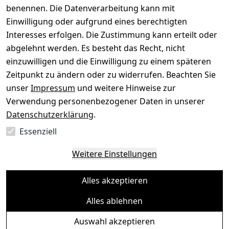
benennen. Die Datenverarbeitung kann mit
Gerät verkaufen
Einwilligung oder aufgrund eines berechtigten
Interesses erfolgen. Die Zustimmung kann erteilt oder
abgelehnt werden. Es besteht das Recht, nicht
einzuwilligen und die Einwilligung zu einem späteren
Sichere Zahlungsarten
Zeitpunkt zu ändern oder zu widerrufen. Beachten Sie
unser
Impressum
und weitere Hinweise zur
SEPA
Bank
Verwendung personenbezogener Daten in unserer
Datenschutzerklärung
.
Sicherheit
Essenziell
SSL-verschlüsselt
Zertifizierter Shop
Deine Daten. Sicher. Vertraulich.
Weitere Einstellungen
Alles akzeptieren
Alles ablehnen
© Toredo Shop 2026
Auswahl akzeptieren
Ein Baum pro Bestellung