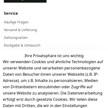
Service
Häufige Fragen
Versand & Lieferung
Zahlungsarten
Rückgabe & Umtausch
Garantiebedingungen
Ihre Privatsphäre ist uns wichtig
Batterieentsorgung
Wir verwenden Cookies und ähnliche Technologien auf
unserer Website und verarbeiten personenbezogene
Daten von Besucher:innen unserer Webseite (z.B. IP-
Gerät verkaufen
Adresse), um z.B. Inhalte zu personalisieren, Medien
von Drittanbietern einzubinden oder Zugriffe auf
Dein altes Gerät ist bares Geld wert. Festpreis in
unsere Website zu analysieren. Die Datenverarbeitung
wenigen Minuten, kostenfrei einsenden, Auszahlung
erfolgt erst durch gesetzte Cookies. Wir teilen diese
aufs Konto.
Daten mit Dritten, die wir in den Einstellungen