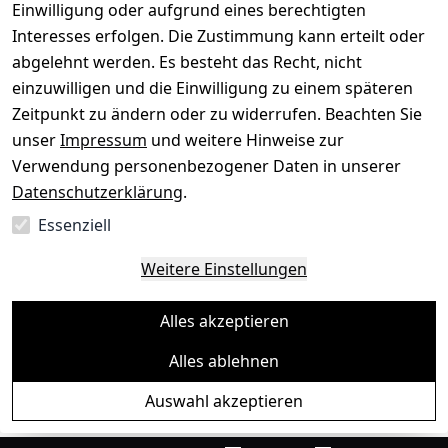
Einwilligung oder aufgrund eines berechtigten
Interesses erfolgen. Die Zustimmung kann erteilt oder
abgelehnt werden. Es besteht das Recht, nicht
einzuwilligen und die Einwilligung zu einem späteren
Sichere Zahlungsarten
Zeitpunkt zu ändern oder zu widerrufen. Beachten Sie
unser
Impressum
und weitere Hinweise zur
SEPA
Bank
Verwendung personenbezogener Daten in unserer
Datenschutzerklärung
.
Sicherheit
Essenziell
SSL-verschlüsselt
Zertifizierter Shop
Deine Daten. Sicher. Vertraulich.
Weitere Einstellungen
Alles akzeptieren
Alles ablehnen
© Toredo Shop 2026
Auswahl akzeptieren
Ein Baum pro Bestellung