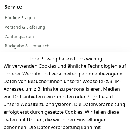
Service
Häufige Fragen
Versand & Lieferung
Zahlungsarten
Rückgabe & Umtausch
Garantiebedingungen
Ihre Privatsphäre ist uns wichtig
Batterieentsorgung
Wir verwenden Cookies und ähnliche Technologien auf
unserer Website und verarbeiten personenbezogene
Daten von Besucher:innen unserer Webseite (z.B. IP-
Gerät verkaufen
Adresse), um z.B. Inhalte zu personalisieren, Medien
von Drittanbietern einzubinden oder Zugriffe auf
Dein altes Gerät ist bares Geld wert. Festpreis in
unsere Website zu analysieren. Die Datenverarbeitung
wenigen Minuten, kostenfrei einsenden, Auszahlung
erfolgt erst durch gesetzte Cookies. Wir teilen diese
aufs Konto.
Daten mit Dritten, die wir in den Einstellungen
benennen. Die Datenverarbeitung kann mit
Gerät verkaufen