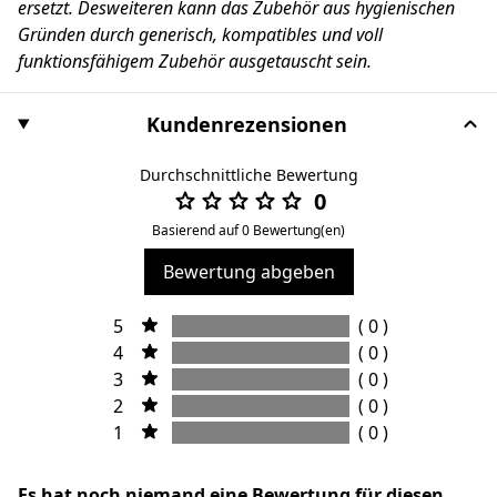
ersetzt. Desweiteren kann das Zubehör aus hygienischen
Gründen durch generisch, kompatibles und voll
funktionsfähigem Zubehör ausgetauscht sein.
Kundenrezensionen
Durchschnittliche Bewertung
0
Basierend auf 0 Bewertung(en)
Bewertung abgeben
5
( 0 )
4
( 0 )
3
( 0 )
2
( 0 )
1
( 0 )
Es hat noch niemand eine Bewertung für diesen