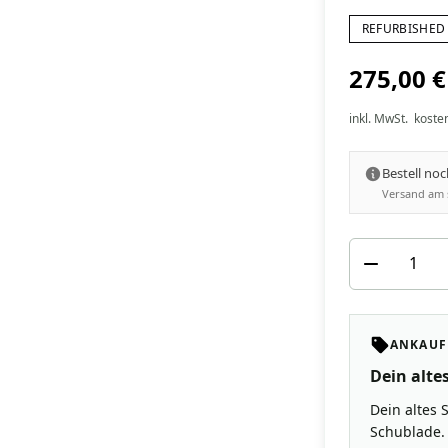
REFURBISHED 
275,00 €
inkl. MwSt.
koste
Bestell no
Versand am 
ANKAUF
Dein altes
Dein altes 
Schublade. 