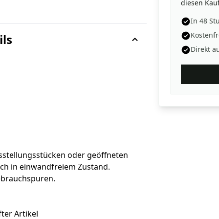
diesen Kauf
In 48 St
Kostenfr
ils
Direkt a
sstellungsstücken oder geöffneten
sch in einwandfreiem Zustand.
Gebrauchspuren.
ter Artikel