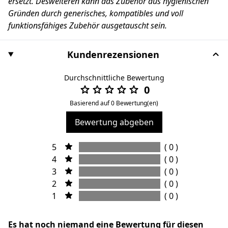
ersetzt. Desweiteren kann das Zubehör aus hygienischen
Gründen durch generisches, kompatibles und voll
funktionsfähiges Zubehör ausgetauscht sein.
Kundenrezensionen
Durchschnittliche Bewertung
0
Basierend auf 0 Bewertung(en)
Bewertung abgeben
5
( 0 )
4
( 0 )
3
( 0 )
2
( 0 )
1
( 0 )
Es hat noch niemand eine Bewertung für diesen