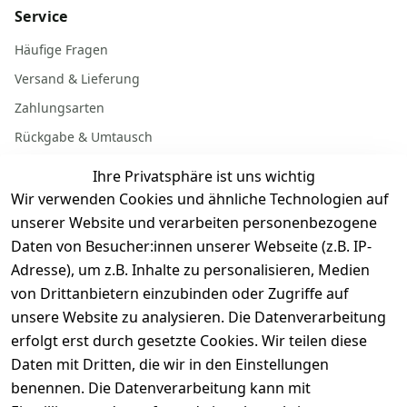
Service
Häufige Fragen
Versand & Lieferung
Zahlungsarten
Rückgabe & Umtausch
Garantiebedingungen
Ihre Privatsphäre ist uns wichtig
Batterieentsorgung
Wir verwenden Cookies und ähnliche Technologien auf
unserer Website und verarbeiten personenbezogene
Daten von Besucher:innen unserer Webseite (z.B. IP-
Gerät verkaufen
Adresse), um z.B. Inhalte zu personalisieren, Medien
von Drittanbietern einzubinden oder Zugriffe auf
Dein altes Gerät ist bares Geld wert. Festpreis in
unsere Website zu analysieren. Die Datenverarbeitung
wenigen Minuten, kostenfrei einsenden, Auszahlung
erfolgt erst durch gesetzte Cookies. Wir teilen diese
aufs Konto.
Daten mit Dritten, die wir in den Einstellungen
benennen. Die Datenverarbeitung kann mit
Gerät verkaufen