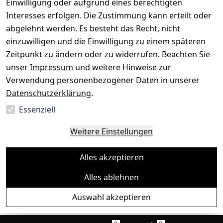
Einwilligung oder aufgrund eines berechtigten
Interesses erfolgen. Die Zustimmung kann erteilt oder
abgelehnt werden. Es besteht das Recht, nicht
einzuwilligen und die Einwilligung zu einem späteren
Sichere Zahlungsarten
Zeitpunkt zu ändern oder zu widerrufen. Beachten Sie
unser
Impressum
und weitere Hinweise zur
SEPA
Bank
Verwendung personenbezogener Daten in unserer
Datenschutzerklärung
.
Sicherheit
Essenziell
SSL-verschlüsselt
Zertifizierter Shop
Deine Daten. Sicher. Vertraulich.
Weitere Einstellungen
Alles akzeptieren
Alles ablehnen
© Toredo Shop 2026
Auswahl akzeptieren
Ein Baum pro Bestellung