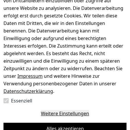
von Drittanbietern einzubinden oder Zugriffe auf
Dein altes Gerät ist bares Geld wert. Festpreis in
unsere Website zu analysieren. Die Datenverarbeitung
wenigen Minuten, kostenfrei einsenden, Auszahlung
erfolgt erst durch gesetzte Cookies. Wir teilen diese
aufs Konto.
Daten mit Dritten, die wir in den Einstellungen
benennen. Die Datenverarbeitung kann mit
Gerät verkaufen
Einwilligung oder aufgrund eines berechtigten
Interesses erfolgen. Die Zustimmung kann erteilt oder
abgelehnt werden. Es besteht das Recht, nicht
einzuwilligen und die Einwilligung zu einem späteren
Sichere Zahlungsarten
Zeitpunkt zu ändern oder zu widerrufen. Beachten Sie
unser
Impressum
und weitere Hinweise zur
SEPA
Bank
Verwendung personenbezogener Daten in unserer
Datenschutzerklärung
.
Sicherheit
Essenziell
SSL-verschlüsselt
Zertifizierter Shop
Deine Daten. Sicher. Vertraulich.
Weitere Einstellungen
Alles akzeptieren