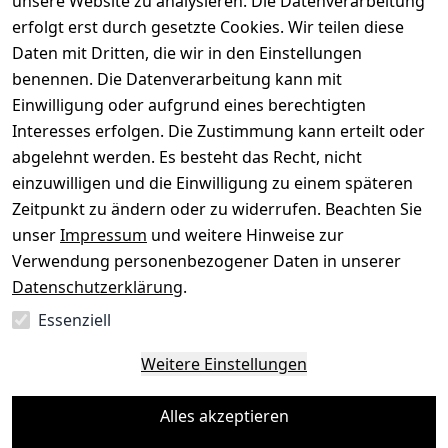
unsere Website zu analysieren. Die Datenverarbeitung
wenigen Minuten, kostenfrei einsenden, Auszahlung
erfolgt erst durch gesetzte Cookies. Wir teilen diese
aufs Konto.
Daten mit Dritten, die wir in den Einstellungen
benennen. Die Datenverarbeitung kann mit
Gerät verkaufen
Einwilligung oder aufgrund eines berechtigten
Interesses erfolgen. Die Zustimmung kann erteilt oder
abgelehnt werden. Es besteht das Recht, nicht
einzuwilligen und die Einwilligung zu einem späteren
Sichere Zahlungsarten
Zeitpunkt zu ändern oder zu widerrufen. Beachten Sie
unser
Impressum
und weitere Hinweise zur
SEPA
Bank
Verwendung personenbezogener Daten in unserer
Datenschutzerklärung
.
Sicherheit
Essenziell
SSL-verschlüsselt
Zertifizierter Shop
Deine Daten. Sicher. Vertraulich.
Weitere Einstellungen
Alles akzeptieren