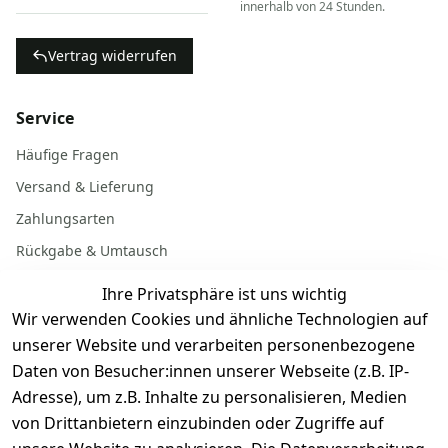
innerhalb von 24 Stunden.
Vertrag widerrufen
Service
Häufige Fragen
Versand & Lieferung
Zahlungsarten
Rückgabe & Umtausch
Garantiebedingungen
Ihre Privatsphäre ist uns wichtig
Batterieentsorgung
Wir verwenden Cookies und ähnliche Technologien auf
unserer Website und verarbeiten personenbezogene
Daten von Besucher:innen unserer Webseite (z.B. IP-
Gerät verkaufen
Adresse), um z.B. Inhalte zu personalisieren, Medien
von Drittanbietern einzubinden oder Zugriffe auf
Dein altes Gerät ist bares Geld wert. Festpreis in