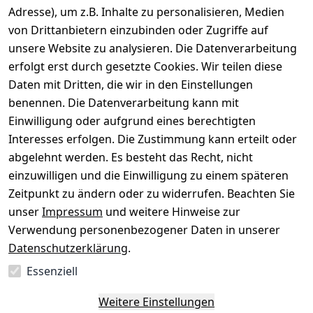
Gerät verkaufen
Adresse), um z.B. Inhalte zu personalisieren, Medien
von Drittanbietern einzubinden oder Zugriffe auf
Dein altes Gerät ist bares Geld wert. Festpreis in
unsere Website zu analysieren. Die Datenverarbeitung
wenigen Minuten, kostenfrei einsenden, Auszahlung
erfolgt erst durch gesetzte Cookies. Wir teilen diese
aufs Konto.
Daten mit Dritten, die wir in den Einstellungen
benennen. Die Datenverarbeitung kann mit
Gerät verkaufen
Einwilligung oder aufgrund eines berechtigten
Interesses erfolgen. Die Zustimmung kann erteilt oder
abgelehnt werden. Es besteht das Recht, nicht
einzuwilligen und die Einwilligung zu einem späteren
Sichere Zahlungsarten
Zeitpunkt zu ändern oder zu widerrufen. Beachten Sie
unser
Impressum
und weitere Hinweise zur
SEPA
Bank
Verwendung personenbezogener Daten in unserer
Datenschutzerklärung
.
Sicherheit
Essenziell
SSL-verschlüsselt
Zertifizierter Shop
Deine Daten. Sicher. Vertraulich.
Weitere Einstellungen