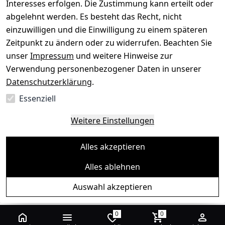
Interesses erfolgen. Die Zustimmung kann erteilt oder
abgelehnt werden. Es besteht das Recht, nicht
einzuwilligen und die Einwilligung zu einem späteren
Sichere Zahlungsarten
Zeitpunkt zu ändern oder zu widerrufen. Beachten Sie
unser
Impressum
und weitere Hinweise zur
SEPA
Bank
Verwendung personenbezogener Daten in unserer
Datenschutzerklärung
.
Sicherheit
Essenziell
SSL-verschlüsselt
Zertifizierter Shop
Deine Daten. Sicher. Vertraulich.
Weitere Einstellungen
Alles akzeptieren
Alles ablehnen
© Toredo Shop 2026
Auswahl akzeptieren
Ein Baum pro Bestellung
0
0