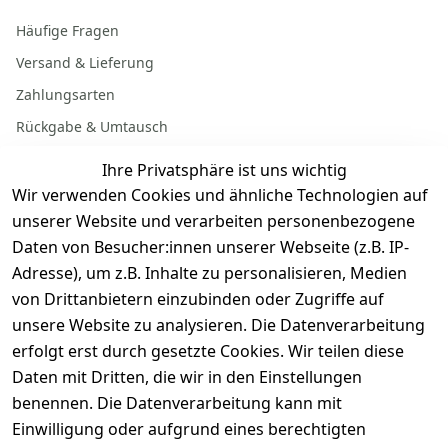
Häufige Fragen
Versand & Lieferung
Zahlungsarten
Rückgabe & Umtausch
Garantiebedingungen
Ihre Privatsphäre ist uns wichtig
Batterieentsorgung
Wir verwenden Cookies und ähnliche Technologien auf
unserer Website und verarbeiten personenbezogene
Daten von Besucher:innen unserer Webseite (z.B. IP-
Gerät verkaufen
Adresse), um z.B. Inhalte zu personalisieren, Medien
von Drittanbietern einzubinden oder Zugriffe auf
Dein altes Gerät ist bares Geld wert. Festpreis in
unsere Website zu analysieren. Die Datenverarbeitung
wenigen Minuten, kostenfrei einsenden, Auszahlung
erfolgt erst durch gesetzte Cookies. Wir teilen diese
aufs Konto.
Daten mit Dritten, die wir in den Einstellungen
benennen. Die Datenverarbeitung kann mit
Gerät verkaufen
Einwilligung oder aufgrund eines berechtigten