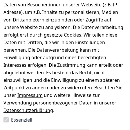
Daten von Besucher:innen unserer Webseite (z.B. IP-
Gerät verkaufen
Adresse), um z.B. Inhalte zu personalisieren, Medien
von Drittanbietern einzubinden oder Zugriffe auf
Dein altes Gerät ist bares Geld wert. Festpreis in
unsere Website zu analysieren. Die Datenverarbeitung
wenigen Minuten, kostenfrei einsenden, Auszahlung
erfolgt erst durch gesetzte Cookies. Wir teilen diese
aufs Konto.
Daten mit Dritten, die wir in den Einstellungen
benennen. Die Datenverarbeitung kann mit
Gerät verkaufen
Einwilligung oder aufgrund eines berechtigten
Interesses erfolgen. Die Zustimmung kann erteilt oder
abgelehnt werden. Es besteht das Recht, nicht
einzuwilligen und die Einwilligung zu einem späteren
Sichere Zahlungsarten
Zeitpunkt zu ändern oder zu widerrufen. Beachten Sie
unser
Impressum
und weitere Hinweise zur
SEPA
Bank
Verwendung personenbezogener Daten in unserer
Datenschutzerklärung
.
Sicherheit
Essenziell
SSL-verschlüsselt
Zertifizierter Shop