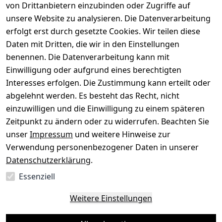
von Drittanbietern einzubinden oder Zugriffe auf
Dein altes Gerät ist bares Geld wert. Festpreis in
unsere Website zu analysieren. Die Datenverarbeitung
wenigen Minuten, kostenfrei einsenden, Auszahlung
erfolgt erst durch gesetzte Cookies. Wir teilen diese
aufs Konto.
Daten mit Dritten, die wir in den Einstellungen
benennen. Die Datenverarbeitung kann mit
Gerät verkaufen
Einwilligung oder aufgrund eines berechtigten
Interesses erfolgen. Die Zustimmung kann erteilt oder
abgelehnt werden. Es besteht das Recht, nicht
einzuwilligen und die Einwilligung zu einem späteren
Sichere Zahlungsarten
Zeitpunkt zu ändern oder zu widerrufen. Beachten Sie
unser
Impressum
und weitere Hinweise zur
SEPA
Bank
Verwendung personenbezogener Daten in unserer
Datenschutzerklärung
.
Sicherheit
Essenziell
SSL-verschlüsselt
Zertifizierter Shop
Deine Daten. Sicher. Vertraulich.
Weitere Einstellungen