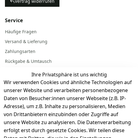
Vertrag widerrufen
Service
Häufige Fragen
Versand & Lieferung
Zahlungsarten
Rückgabe & Umtausch
Garantiebedingungen
Ihre Privatsphäre ist uns wichtig
Batterieentsorgung
Wir verwenden Cookies und ähnliche Technologien auf
unserer Website und verarbeiten personenbezogene
Daten von Besucher:innen unserer Webseite (z.B. IP-
Gerät verkaufen
Adresse), um z.B. Inhalte zu personalisieren, Medien
von Drittanbietern einzubinden oder Zugriffe auf
Dein altes Gerät ist bares Geld wert. Festpreis in
unsere Website zu analysieren. Die Datenverarbeitung
wenigen Minuten, kostenfrei einsenden, Auszahlung
erfolgt erst durch gesetzte Cookies. Wir teilen diese
aufs Konto.