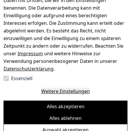
Daten mit Dritten, die wir in den Einstellungen
benennen. Die Datenverarbeitung kann mit
Gerät verkaufen
Einwilligung oder aufgrund eines berechtigten
Interesses erfolgen. Die Zustimmung kann erteilt oder
abgelehnt werden. Es besteht das Recht, nicht
einzuwilligen und die Einwilligung zu einem späteren
Sichere Zahlungsarten
Zeitpunkt zu ändern oder zu widerrufen. Beachten Sie
unser
Impressum
und weitere Hinweise zur
SEPA
Bank
Verwendung personenbezogener Daten in unserer
Datenschutzerklärung
.
Sicherheit
Essenziell
SSL-verschlüsselt
Zertifizierter Shop
Deine Daten. Sicher. Vertraulich.
Weitere Einstellungen
Alles akzeptieren
Alles ablehnen
© Toredo Shop 2026
Auswahl akzeptieren
Ein Baum pro Bestellung