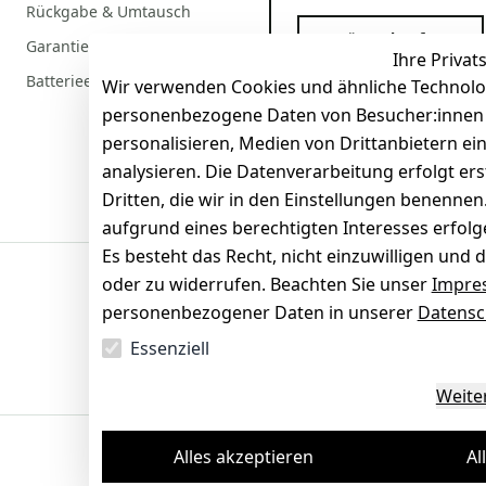
Rückgabe & Umtausch
Gerät verkaufen
Garantiebedingungen
Ihre Privat
Batterieentsorgung
Wir verwenden Cookies und ähnliche Technolo
personenbezogene Daten von Besucher:innen un
personalisieren, Medien von Drittanbietern ei
analysieren. Die Datenverarbeitung erfolgt ers
Dritten, die wir in den Einstellungen benenne
aufgrund eines berechtigten Interesses erfol
Es besteht das Recht, nicht einzuwilligen und 
oder zu widerrufen. Beachten Sie unser
Impre
Sicherheit
personenbezogener Daten in unserer
Datensc
SSL-verschlüsselt
Zertifi
Essenziell
Weite
Alles akzeptieren
Al