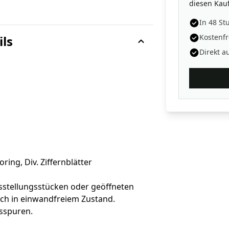
diesen Kauf
In 48 St
Kostenfr
ils
Direkt a
ing, Div. Ziffernblätter
sstellungsstücken oder geöffneten
sch in einwandfreiem Zustand.
sspuren.