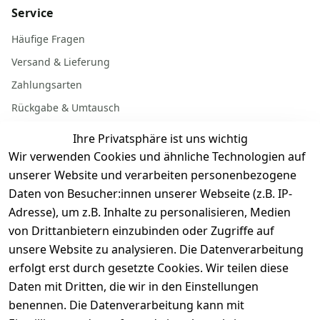
Service
Häufige Fragen
Versand & Lieferung
Zahlungsarten
Rückgabe & Umtausch
Garantiebedingungen
Ihre Privatsphäre ist uns wichtig
Batterieentsorgung
Wir verwenden Cookies und ähnliche Technologien auf
unserer Website und verarbeiten personenbezogene
Daten von Besucher:innen unserer Webseite (z.B. IP-
Gerät verkaufen
Adresse), um z.B. Inhalte zu personalisieren, Medien
von Drittanbietern einzubinden oder Zugriffe auf
Dein altes Gerät ist bares Geld wert. Festpreis in
unsere Website zu analysieren. Die Datenverarbeitung
wenigen Minuten, kostenfrei einsenden, Auszahlung
erfolgt erst durch gesetzte Cookies. Wir teilen diese
aufs Konto.
Daten mit Dritten, die wir in den Einstellungen
benennen. Die Datenverarbeitung kann mit
Gerät verkaufen