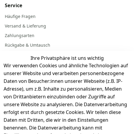
Service
Häufige Fragen
Versand & Lieferung
Zahlungsarten
Rückgabe & Umtausch
Garantiebedingungen
Ihre Privatsphäre ist uns wichtig
Batterieentsorgung
Wir verwenden Cookies und ähnliche Technologien auf
unserer Website und verarbeiten personenbezogene
Daten von Besucher:innen unserer Webseite (z.B. IP-
Gerät verkaufen
Adresse), um z.B. Inhalte zu personalisieren, Medien
von Drittanbietern einzubinden oder Zugriffe auf
Dein altes Gerät ist bares Geld wert. Festpreis in
unsere Website zu analysieren. Die Datenverarbeitung
wenigen Minuten, kostenfrei einsenden, Auszahlung
erfolgt erst durch gesetzte Cookies. Wir teilen diese
aufs Konto.
Daten mit Dritten, die wir in den Einstellungen
benennen. Die Datenverarbeitung kann mit
Gerät verkaufen