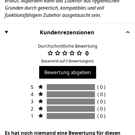
ersetzt. Außerdem kann das Zubehör aus hygienischen
Gründen durch generisch, kompatibles und voll
funktionsfähigem Zubehör ausgetauscht sein.
Kundenrezensionen
Durchschnittliche Bewertung
0
Basierend auf 0 Bewertung(en)
Bewertung abgeben
5
( 0 )
4
( 0 )
3
( 0 )
2
( 0 )
1
( 0 )
Es hat noch niemand eine Bewertung für diesen