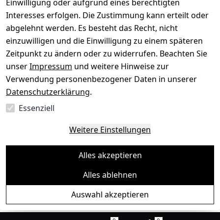
Einwilligung oder aufgrund eines berechtigten
Interesses erfolgen. Die Zustimmung kann erteilt oder
abgelehnt werden. Es besteht das Recht, nicht
einzuwilligen und die Einwilligung zu einem späteren
Sichere Zahlungsarten
Zeitpunkt zu ändern oder zu widerrufen. Beachten Sie
unser
Impressum
und weitere Hinweise zur
SEPA
Bank
Verwendung personenbezogener Daten in unserer
Datenschutzerklärung
.
Sicherheit
Essenziell
SSL-verschlüsselt
Zertifizierter Shop
Deine Daten. Sicher. Vertraulich.
Weitere Einstellungen
Alles akzeptieren
Alles ablehnen
© Toredo Shop 2026
Auswahl akzeptieren
Ein Baum pro Bestellung