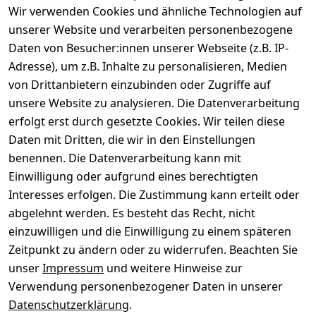
Batterieentsorgung
Wir verwenden Cookies und ähnliche Technologien auf
unserer Website und verarbeiten personenbezogene
Daten von Besucher:innen unserer Webseite (z.B. IP-
Gerät verkaufen
Adresse), um z.B. Inhalte zu personalisieren, Medien
von Drittanbietern einzubinden oder Zugriffe auf
Dein altes Gerät ist bares Geld wert. Festpreis in
unsere Website zu analysieren. Die Datenverarbeitung
wenigen Minuten, kostenfrei einsenden, Auszahlung
erfolgt erst durch gesetzte Cookies. Wir teilen diese
aufs Konto.
Daten mit Dritten, die wir in den Einstellungen
benennen. Die Datenverarbeitung kann mit
Gerät verkaufen
Einwilligung oder aufgrund eines berechtigten
Interesses erfolgen. Die Zustimmung kann erteilt oder
abgelehnt werden. Es besteht das Recht, nicht
einzuwilligen und die Einwilligung zu einem späteren
Sichere Zahlungsarten
Zeitpunkt zu ändern oder zu widerrufen. Beachten Sie
unser
Impressum
und weitere Hinweise zur
SEPA
Bank
Verwendung personenbezogener Daten in unserer
Datenschutzerklärung
.
Sicherheit