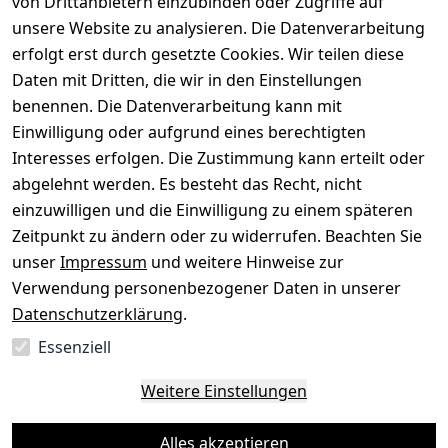
von Drittanbietern einzubinden oder Zugriffe auf
Dein altes Gerät ist bares Geld wert. Festpreis in
unsere Website zu analysieren. Die Datenverarbeitung
wenigen Minuten, kostenfrei einsenden, Auszahlung
erfolgt erst durch gesetzte Cookies. Wir teilen diese
aufs Konto.
Daten mit Dritten, die wir in den Einstellungen
benennen. Die Datenverarbeitung kann mit
Gerät verkaufen
Einwilligung oder aufgrund eines berechtigten
Interesses erfolgen. Die Zustimmung kann erteilt oder
abgelehnt werden. Es besteht das Recht, nicht
einzuwilligen und die Einwilligung zu einem späteren
Sichere Zahlungsarten
Zeitpunkt zu ändern oder zu widerrufen. Beachten Sie
unser
Impressum
und weitere Hinweise zur
SEPA
Bank
Verwendung personenbezogener Daten in unserer
Datenschutzerklärung
.
Sicherheit
Essenziell
SSL-verschlüsselt
Zertifizierter Shop
Deine Daten. Sicher. Vertraulich.
Weitere Einstellungen
Alles akzeptieren