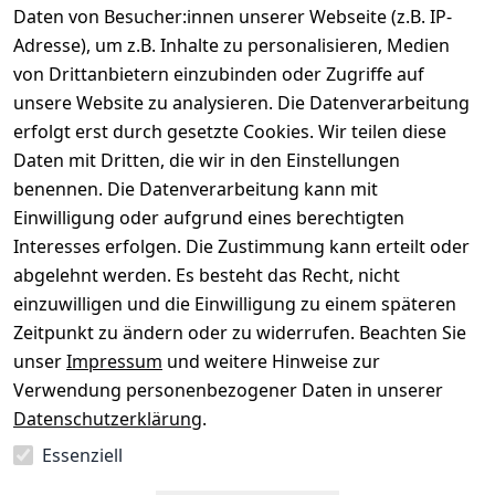
Daten von Besucher:innen unserer Webseite (z.B. IP-
Gerät verkaufen
Adresse), um z.B. Inhalte zu personalisieren, Medien
von Drittanbietern einzubinden oder Zugriffe auf
Dein altes Gerät ist bares Geld wert. Festpreis in
unsere Website zu analysieren. Die Datenverarbeitung
wenigen Minuten, kostenfrei einsenden, Auszahlung
erfolgt erst durch gesetzte Cookies. Wir teilen diese
aufs Konto.
Daten mit Dritten, die wir in den Einstellungen
benennen. Die Datenverarbeitung kann mit
Gerät verkaufen
Einwilligung oder aufgrund eines berechtigten
Interesses erfolgen. Die Zustimmung kann erteilt oder
abgelehnt werden. Es besteht das Recht, nicht
einzuwilligen und die Einwilligung zu einem späteren
Sichere Zahlungsarten
Zeitpunkt zu ändern oder zu widerrufen. Beachten Sie
unser
Impressum
und weitere Hinweise zur
SEPA
Bank
Verwendung personenbezogener Daten in unserer
Datenschutzerklärung
.
Sicherheit
Essenziell
SSL-verschlüsselt
Zertifizierter Shop