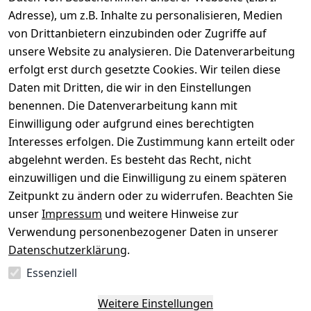
Gerät verkaufen
Adresse), um z.B. Inhalte zu personalisieren, Medien
von Drittanbietern einzubinden oder Zugriffe auf
Dein altes Gerät ist bares Geld wert. Festpreis in
unsere Website zu analysieren. Die Datenverarbeitung
wenigen Minuten, kostenfrei einsenden, Auszahlung
erfolgt erst durch gesetzte Cookies. Wir teilen diese
aufs Konto.
Daten mit Dritten, die wir in den Einstellungen
benennen. Die Datenverarbeitung kann mit
Gerät verkaufen
Einwilligung oder aufgrund eines berechtigten
Interesses erfolgen. Die Zustimmung kann erteilt oder
abgelehnt werden. Es besteht das Recht, nicht
einzuwilligen und die Einwilligung zu einem späteren
Sichere Zahlungsarten
Zeitpunkt zu ändern oder zu widerrufen. Beachten Sie
unser
Impressum
und weitere Hinweise zur
SEPA
Bank
Verwendung personenbezogener Daten in unserer
Datenschutzerklärung
.
Sicherheit
Essenziell
SSL-verschlüsselt
Zertifizierter Shop
Deine Daten. Sicher. Vertraulich.
Weitere Einstellungen