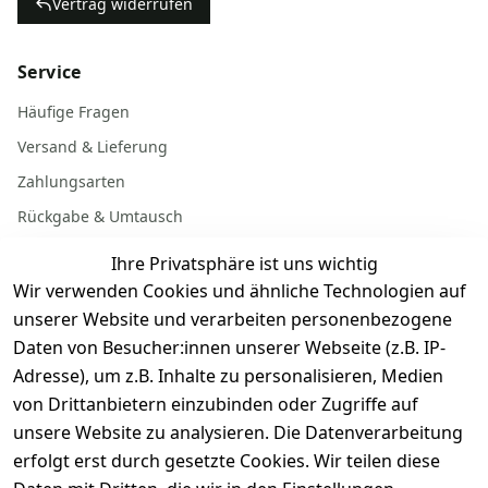
Vertrag widerrufen
Service
Häufige Fragen
Versand & Lieferung
Zahlungsarten
Rückgabe & Umtausch
Garantiebedingungen
Ihre Privatsphäre ist uns wichtig
Batterieentsorgung
Wir verwenden Cookies und ähnliche Technologien auf
unserer Website und verarbeiten personenbezogene
Daten von Besucher:innen unserer Webseite (z.B. IP-
Gerät verkaufen
Adresse), um z.B. Inhalte zu personalisieren, Medien
von Drittanbietern einzubinden oder Zugriffe auf
Dein altes Gerät ist bares Geld wert. Festpreis in
unsere Website zu analysieren. Die Datenverarbeitung
wenigen Minuten, kostenfrei einsenden, Auszahlung
erfolgt erst durch gesetzte Cookies. Wir teilen diese
aufs Konto.