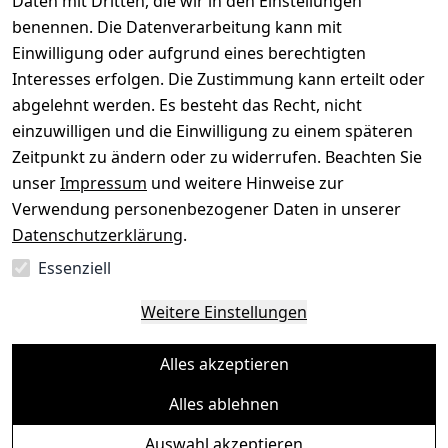
Daten mit Dritten, die wir in den Einstellungen
benennen. Die Datenverarbeitung kann mit
Gerät verkaufen
Einwilligung oder aufgrund eines berechtigten
Interesses erfolgen. Die Zustimmung kann erteilt oder
abgelehnt werden. Es besteht das Recht, nicht
einzuwilligen und die Einwilligung zu einem späteren
Sichere Zahlungsarten
Zeitpunkt zu ändern oder zu widerrufen. Beachten Sie
unser
Impressum
und weitere Hinweise zur
SEPA
Bank
Verwendung personenbezogener Daten in unserer
Datenschutzerklärung
.
Sicherheit
Essenziell
SSL-verschlüsselt
Zertifizierter Shop
Deine Daten. Sicher. Vertraulich.
Weitere Einstellungen
Alles akzeptieren
Alles ablehnen
© Toredo Shop 2026
Auswahl akzeptieren
Ein Baum pro Bestellung