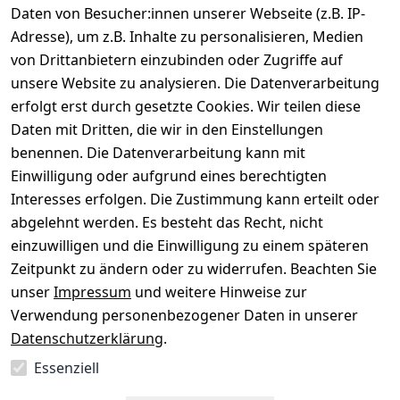
Daten von Besucher:innen unserer Webseite (z.B. IP-
Gerät verkaufen
Adresse), um z.B. Inhalte zu personalisieren, Medien
von Drittanbietern einzubinden oder Zugriffe auf
Dein altes Gerät ist bares Geld wert. Festpreis in
unsere Website zu analysieren. Die Datenverarbeitung
wenigen Minuten, kostenfrei einsenden, Auszahlung
erfolgt erst durch gesetzte Cookies. Wir teilen diese
aufs Konto.
Daten mit Dritten, die wir in den Einstellungen
benennen. Die Datenverarbeitung kann mit
Gerät verkaufen
Einwilligung oder aufgrund eines berechtigten
Interesses erfolgen. Die Zustimmung kann erteilt oder
abgelehnt werden. Es besteht das Recht, nicht
einzuwilligen und die Einwilligung zu einem späteren
Sichere Zahlungsarten
Zeitpunkt zu ändern oder zu widerrufen. Beachten Sie
unser
Impressum
und weitere Hinweise zur
SEPA
Bank
Verwendung personenbezogener Daten in unserer
Datenschutzerklärung
.
Sicherheit
Essenziell
SSL-verschlüsselt
Zertifizierter Shop