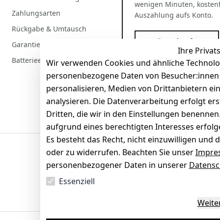
wenigen Minuten, kostenf
Zahlungsarten
Auszahlung aufs Konto.
Rückgabe & Umtausch
Gerät verkaufen
Garantiebedingungen
Ihre Privat
Batterieentsorgung
Wir verwenden Cookies und ähnliche Technolo
personenbezogene Daten von Besucher:innen un
personalisieren, Medien von Drittanbietern ei
analysieren. Die Datenverarbeitung erfolgt ers
Dritten, die wir in den Einstellungen benenne
aufgrund eines berechtigten Interesses erfol
Es besteht das Recht, nicht einzuwilligen und 
oder zu widerrufen. Beachten Sie unser
Impre
Sicherheit
personenbezogener Daten in unserer
Datensc
SSL-verschlüsselt
Zertifi
Essenziell
Weite