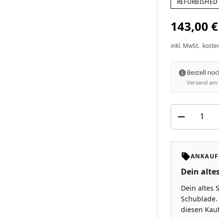
REFURBISHED 
143,00 €
inkl. MwSt.
koste
Bestell no
Versand am 
ANKAUF
Dein altes
Dein altes 
Schublade. 
diesen Kauf