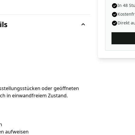
In 48 St
Kostenfr
ils
Direkt a
sstellungsstücken oder geöffneten
sch in einwandfreiem Zustand.
n
en aufweisen