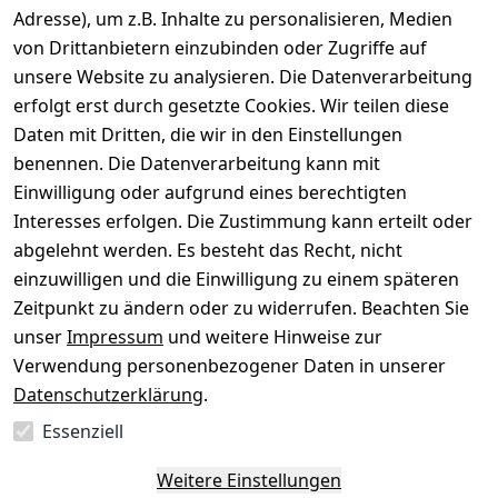
Gerät verkaufen
Adresse), um z.B. Inhalte zu personalisieren, Medien
von Drittanbietern einzubinden oder Zugriffe auf
Dein altes Gerät ist bares Geld wert. Festpreis in
unsere Website zu analysieren. Die Datenverarbeitung
wenigen Minuten, kostenfrei einsenden, Auszahlung
erfolgt erst durch gesetzte Cookies. Wir teilen diese
aufs Konto.
Daten mit Dritten, die wir in den Einstellungen
benennen. Die Datenverarbeitung kann mit
Gerät verkaufen
Einwilligung oder aufgrund eines berechtigten
Interesses erfolgen. Die Zustimmung kann erteilt oder
abgelehnt werden. Es besteht das Recht, nicht
einzuwilligen und die Einwilligung zu einem späteren
Sichere Zahlungsarten
Zeitpunkt zu ändern oder zu widerrufen. Beachten Sie
unser
Impressum
und weitere Hinweise zur
SEPA
Bank
Verwendung personenbezogener Daten in unserer
Datenschutzerklärung
.
Sicherheit
Essenziell
SSL-verschlüsselt
Zertifizierter Shop
Deine Daten. Sicher. Vertraulich.
Weitere Einstellungen