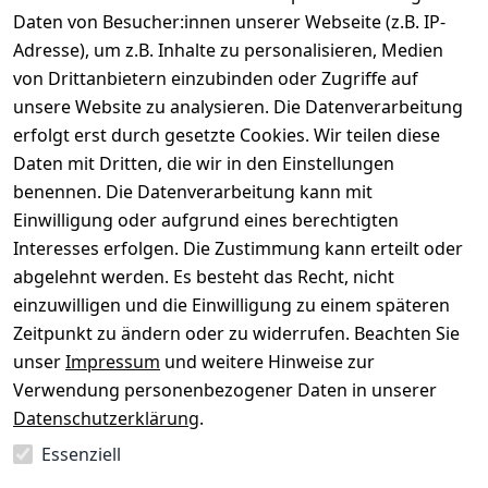
Daten von Besucher:innen unserer Webseite (z.B. IP-
Gerät verkaufen
Adresse), um z.B. Inhalte zu personalisieren, Medien
von Drittanbietern einzubinden oder Zugriffe auf
Dein altes Gerät ist bares Geld wert. Festpreis in
unsere Website zu analysieren. Die Datenverarbeitung
wenigen Minuten, kostenfrei einsenden, Auszahlung
erfolgt erst durch gesetzte Cookies. Wir teilen diese
aufs Konto.
Daten mit Dritten, die wir in den Einstellungen
benennen. Die Datenverarbeitung kann mit
Gerät verkaufen
Einwilligung oder aufgrund eines berechtigten
Interesses erfolgen. Die Zustimmung kann erteilt oder
abgelehnt werden. Es besteht das Recht, nicht
einzuwilligen und die Einwilligung zu einem späteren
Sichere Zahlungsarten
Zeitpunkt zu ändern oder zu widerrufen. Beachten Sie
unser
Impressum
und weitere Hinweise zur
SEPA
Bank
Verwendung personenbezogener Daten in unserer
Datenschutzerklärung
.
Sicherheit
Essenziell
SSL-verschlüsselt
Zertifizierter Shop